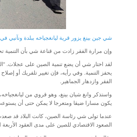
شي جين بينغ يزور قرية ليانغجياخه ببلدة ونآنيي في محافظة
وإن مرارة الفقر زادت من قناعة شي بأن التنمية 
لقد اختار شي أن يضع تنمية الصين على عجلات. "الطرق
يحفز التنمية. وفي رأيه، فإن تغيير تلفريك أو إص
الفقر وازدهار الجماهير.
واستذكر وانغ شيان بينغ، وهو قروي من ليانغجياخه، 
يكون مسارا ضيقا ومتعرجا لا يمكن حتى أن يستوعب
عندما تولى شي رئاسة الصين، كانت البلاد قد صعدت ل
الصعود الاقتصادي للصين على مدى العقود الأربعة الم