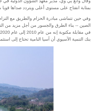
وقال وانغ يي وي، مدير معهد الشؤون الدولية في جا
بمثابة انفتاح على مستوى أعلى ويتردد صداها قويا م
وفي حين تتماشى مبادرة الحزام والطريق مع التزام شي
الصين -- بناء الطرق والجسور من أجل مزيد من التر
بنك التنمية الآسيوي أن آسيا النامية تحتاج إلى استثمار 1.7 تريليون دولار سنويا في البنية التحتية حتى عام 2030 للحفاظ على زخم 