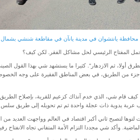
 يانتشوان في مدينة يانآن في مقاطعة شنشي بشمال غربي الصين، في 13 فب
تحمل المفتاح الرئيسي لحل مشاكل الفقر. لكن كيف؟
 أولا، ثم الازدهار". كثيرا ما يستشهد شي بهذا القول الصيني ا
لاح جزء من الطريق، في بعض المناطق الفقيرة على وجه الخصوص
كيف قام شي، الذي خدم آنذاك كزعيم للقرية، بإصلاح الطريق ال
 عربة يدوية ذات عجلة واحدة ثم تم تحويله إلى طريق سلس و
توها لتصبح ثاني أكبر اقتصاد في العالم وواجهت العديد من الت
اضية. وأكد شي مجددا التزام الأمة المتفاني تجاه الانفتاح رف