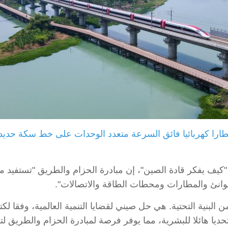
هر الصورة الملتقطة جوا في 30 سبتمبر 2023 قطارا كهربائيا فائق السرعة متعدد الوحدات
يف يفكر قادة الصين"، إن مبادرة الحزام والطريق "تستفيد من ت
لموانئ والمطارات ومحطات الطاقة والاتصالات".
البنية التحتية. هي حل صيني لقضايا التنمية العالمية، وفقا ل
ديا هائلا للبشرية، مما يوفر فرصة لمبادرة الحزام والطريق لت