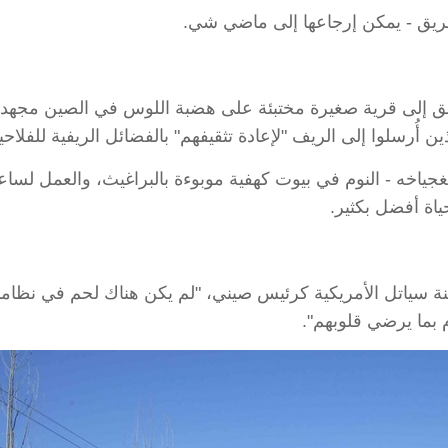
لطريق - يمكن إرجاعها إلى ماضي شي.
إلى قرية صغيرة مختبئة على هضبة اللوس في الصين مجهدا بعد
ن أُرسلوا إلى الريف "لإعادة تثقيفهم" بالفضائل الريفية للفلاح
نغجياخه - النوم في بيوت كهفية موبوءة بالبراغيث، والعمل لس
اة أفضل بكثير.
 سياتل الأمريكية كرئيس صيني، "لم يكن هناك لحم في نظامنا 
 بما يرضي قلوبهم".