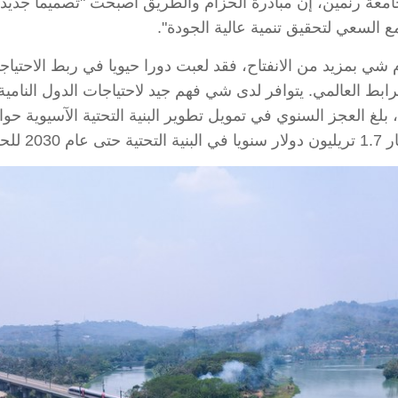
معة رنمين، إن مبادرة الحزام والطريق أصبحت "تصميما جديدا ر
ع السعي لتحقيق تنمية عالية الجودة".
 بمزيد من الانفتاح، فقد لعبت دورا حيويا في ربط الاحتياجات ا
ابط العالمي. يتوافر لدى شي فهم جيد لاحتياجات الدول النام
نموها.