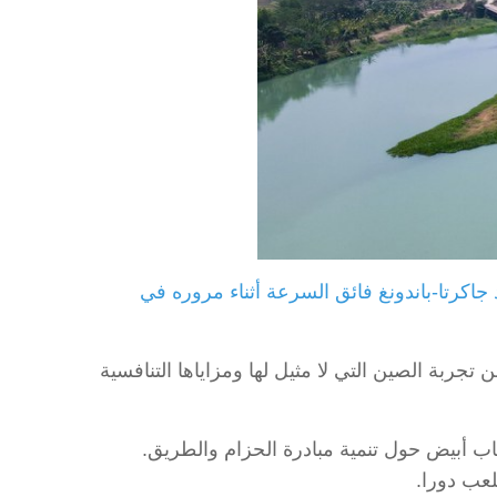
 على خط سكة حديد جاكرتا-باندونغ فائق السرعة أثناء مروره في
جربة الصين التي لا مثيل لها ومزاياها التنافسية
كتاب أبيض حول تنمية مبادرة الحزام والطريق.
لعب دورا.