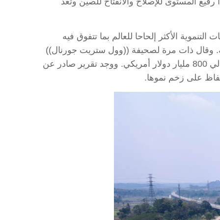
فيع المستوى للإصلاح والانفتاح للصين وتعد
لتنموية الأكثر إلحاحا للعالم بما تتفوق فيه
ية. وقال ذات مرة لصحيفة ((وول ستريت جورنال))
في مقابلة مكتوبة إنه من عام 2010 إلى عام 2020، بلغ العجز السنوي في تمويل تطوير البنية التحتية الآسيوية حوالي 800 مليار دولار أمريكي. ووجد تقرير صادر عن