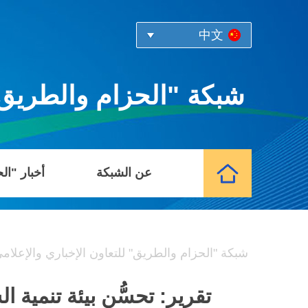
中文
شبكة "الحزام والطريق" 
عن الشبكة
أخبار "ال
شبكة "الحزام والطريق" للتعاون الإخباري والإعلام
تقرير: تحسُّن بيئة تنمية 