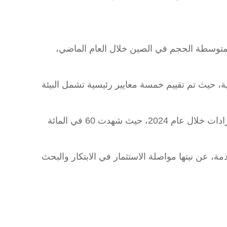
غيرة والمتوسطة الحجم في الصين خلال العام الماضي،
دانية وأخرى عبر الإنترنت شملت شركات صغيرة ومتوسطة الحجم في 50 مدينة صينية، حيث تم تقييم خمسة معايير رئيسية تشمل البيئة
وأوضح التقرير أن الشركات الصغيرة والمتوسطة الحجم في الصين حافظت إلى حد كبير على نمو مستقر في الإيرادات خلال عام 2024، حيث شهدت 60 في المائة
صصة ومتقدمة، عن نيتها مواصلة الاستثمار في الابتكار والبحث