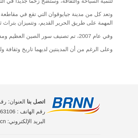
لتنمية السياحة والثقافة، وستضخ زخما جديدا في التنم
وتعد كل من مدينة جيايوقوان التي تقع في مقاطعة قا
المهمة على طريق الحرير القديم، وتتميزان بتراث 
وفي عام 2007، تم تصنيف سور الصين العظيم ومدينة البترا الأثرية في الوقت نفسه من عجائب الدنيا السبع الجديدة في العالم.
وعلى الرغم من أن المدينتين لديهما تاريخ وثقافة ول
اتصل بنا
العنوان: رقم 2 على طريق جين تاي شي حي تشاو يان
رقم الهاتف : 65363106-10-86 、65368220-10-86、65363107-10-86
البريد الإلكتروني: brnn@people.cn