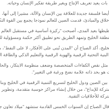
بات يعيد تعريف الإنتاج ويغير طريقة تفكير الإنسان وحياته.
ا فلسفة جديدة للعلاقة بين الإنسان والآلة، مشيرا إلى أنها
لاق والمبادئ، قدمت الصين للعالم نموذجا يجمع بين القوة التكن
طيطها بعيد المدى، أصبحت "ركيزة أساسية في مستقبل العالم ا
طقة الخليج وتمهد الطريق نحو تطبيق أكثر حكمة ومسؤولية للذ
يج، أكد الصباح أن "المدن تُبنى على الأفكار، لا على النفط"،
 مثل نقص الكفاءات المتخصصة وضعف منظومة الابتكار، والحاج
هو بحد ذاته علامة نضج ورغبة في التغيير".
 الصين ودول الخليج لتسريع التنمية الرقمية في الخليج وبناء بيئ
مشتركة للإبداع"، من خلال إنشاء مراكز حوسبة متقدمة، وتطوير
كة للأخلاقيات التقنية.
ل الصباح إن السنوات الخمس القادمة ستشهد "ميلاد تعاون جديد 