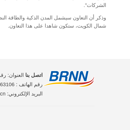
الشركات".
وذكر أن التعاون سيشمل المدن الذكية والطاقة النظي
شمال الكويت، ستكون شاهدا على هذا التعاون.
اتصل بنا
العنوان: رقم 2 على طريق جين تاي شي حي تشاو يان
رقم الهاتف : 65363106-10-86 、65368220-10-86、65363107-10-86
البريد الإلكتروني: brnn@people.cn