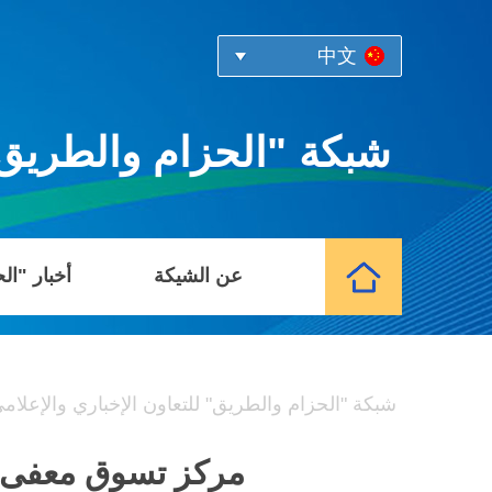
中文
شبكة "الحزام والطريق" 
عن الشيكة
أخبار "ال
شبكة "الحزام والطريق" للتعاون الإخباري والإعلام
مركز تسوق معفى م