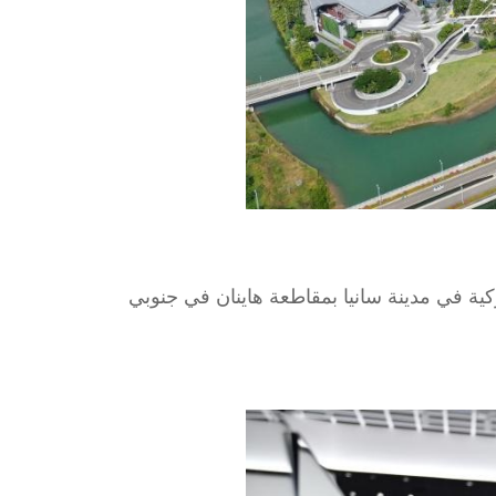
2، مركز تسوق معفى من الرسوم الجمركية في مدينة سانيا بمقاطعة هاينان في جنوبي