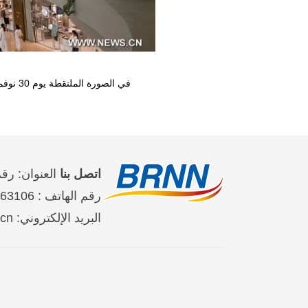
في الصورة الملتقطة يوم 30 نوفمبر 2025، جانب من مركز تسوق معفى من الرسوم الجمركية في مدينة سانيا بمقاطعة هاينان في جنوبي الصين.
اتصل بنا
العنوان: رقم 2 على طريق جين تاي شي حي تشاو يان
رقم الهاتف : 65363106-10-86 、65368220-10-86、65363107-10-86
البريد الإلكتروني: brnn@people.cn