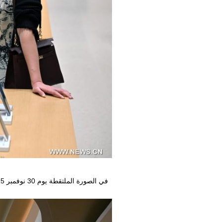
في الصورة الملتقطة يوم 30 نوفمبر 2025، عملاء يتسوقون في مركز تسوق معفى من الرسوم الجمركية في مدينة سانيا بمقاطعة هاينان في جنوبي الصين.