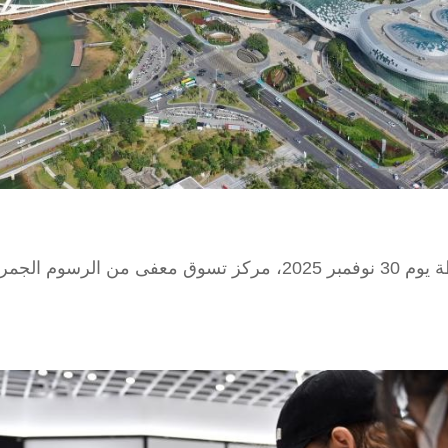
سانيا 2 ديسمبر 2025 (شينخوا) في الصورة الملتقطة يوم 30 نوفمبر 025