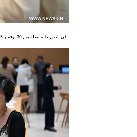
في الصورة الملتقطة يوم 30 نوفمبر 2025، عملاء يتسوقون في مركز تسوق معفى من الرسوم الجمركية في مدينة سانيا بمقاطعة هاينان في جنوبي الصين.