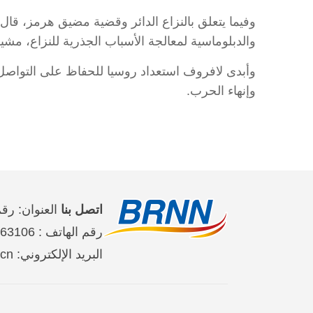
وفيما يتعلق بالنزاع الدائر وقضية مضيق هرمز، قا
والدبلوماسية لمعالجة الأسباب الجذرية للنزاع، مشي
وأبدى لافروف استعداد روسيا للحفاظ على التواصل 
وإنهاء الحرب.
اتصل بنا
العنوان: رقم 2 على طريق جين تاي شي حي تشاو يان
رقم الهاتف : 65363106-10-86 、65368220-10-86、65363107-10-86
البريد الإلكتروني: brnn@people.cn