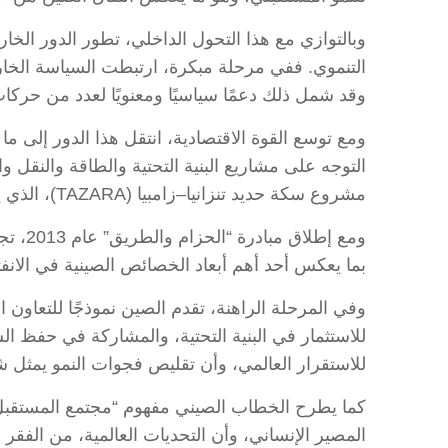
وبالتوازي مع هذا التحول الداخلي، تطور الدور الخا
التنموي. ففي مرحلة مبكرة، ارتبطت السياسة الخارج
وقد شمل ذلك دعمًا سياسيًا ومعنويًا لعدد من حركا
ومع توسع القوة الاقتصادية، انتقل هذا الدور إلى ما
التوجه على مشاريع البنية التحتية والطاقة والنقل وا
مشروع سكة حديد تنزانيا–زامبيا (TAZARA)، الذي يعكس منطق التعاون التنموي القائم على دعم التكامل الاقتصادي في إفريقيا.
ومع إ
بما يعكس أحد أهم أبعاد الخصائص الصينية في الانف
وفي المرحلة الراهنة، تقدم الصين نموذجًا للتعاون
للاستثمار في البنية التحتية، والمشاركة في حفظ الس
للاستقرار العالمي، وأن تقليص فجوات النمو يمثل شرط
كما يطرح الخطاب الصيني مفهوم “مجتمع المستقبل ا
المصير الإنساني، وأن التحديات العالمية، من الفقر إل