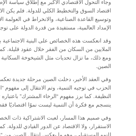
اقتصاد السوق والتخطيط الكلي للدولة. فلم يكن الان
وتوسيع القاعدة الصناعية، والانخراط في العولمة 
الإمداد العالمية، مستفيدة من قدرة الدولة على توج
وقد انعكست هذه الخصائص على البنية الاجتماعية ب
الملايين من السكان من الفقر خلال عقود قليلة. كم
ومع ذلك، ما تزال تحديات مثل الشيخوخة السكانية و
الصين.
وفي العقد الأخير، دخلت الصين مرحلة جديدة تعك
الحزب في توجيه التنمية، وتم الانتقال إلى مفهوم “ال
النظيفة. كما برز مفهوم “الرخاء المشترك” باعتباره ت
ينسجم مع فكرة أن التنمية ليست نموًا اقتصاديًا فقط
وفي صميم هذا المسار، لعبت الاشتراكية ذات الخصا
الاستقرار، ولا الاقتصاد عن الدور القيادي للدولة. ك
للنمو المستقبلي، وهو ما يعكس انتقال الصين من “نم