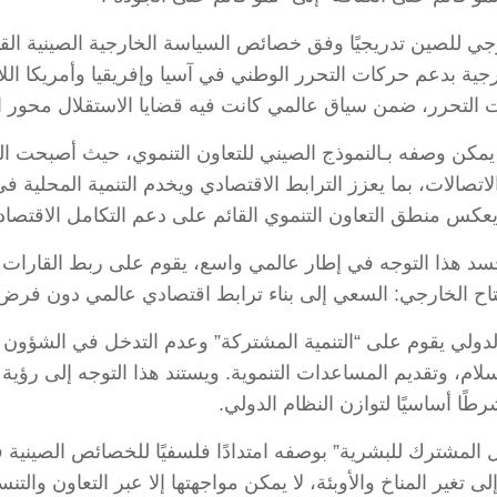
رجي للصين تدريجيًا وفق خصائص السياسة الخارجية الصينية القا
ية بدعم حركات التحرر الوطني في آسيا وإفريقيا وأمريكا الل
ت التحرر، ضمن سياق عالمي كانت فيه قضايا الاستقلال محور ال
 يمكن وصفه بـالنموذج الصيني للتعاون التنموي، حيث أصبحت التنم
لاتصالات، بما يعزز الترابط الاقتصادي ويخدم التنمية المحلية ف
طلاق مبادرة “الحزام والطريق” عام 2013، تجسد هذا التوجه في إطار عالمي واسع، يقوم 
تاح الخارجي: السعي إلى بناء ترابط اقتصادي عالمي دون فرض 
 الدولي يقوم على “التنمية المشتركة” وعدم التدخل في الشؤون 
لام، وتقديم المساعدات التنموية. ويستند هذا التوجه إلى رؤية 
ًا أساسيًا لتوازن النظام الدولي.
لمشترك للبشرية” بوصفه امتدادًا فلسفيًا للخصائص الصينية ف
ى تغير المناخ والأوبئة، لا يمكن مواجهتها إلا عبر التعاون والت