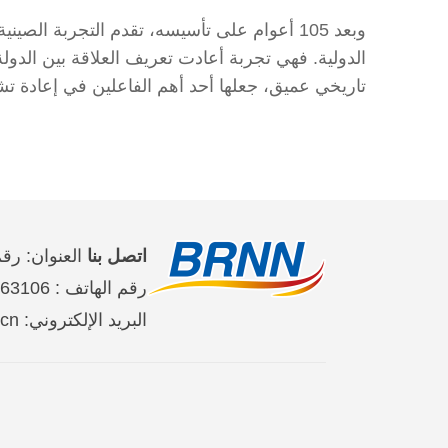
وبعد 105 أعوام على تأسيسه، تقدم التجربة الص
الدولية. فهي تجربة أعادت تعريف العلاقة بين الد
تاريخي عميق، جعلها أحد أهم الفاعلين في إعادة ت
اتصل بنا
العنوان: رقم 2 على طريق جين تاي شي حي تشاو يان
رقم الهاتف : 65363106-10-86 、65368220-10-86、65363107-10-86
البريد الإلكتروني: brnn@people.cn