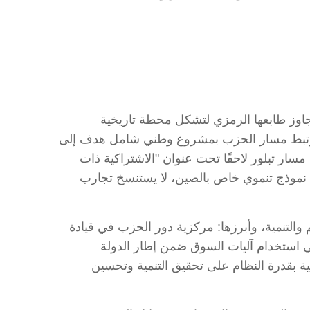
ناسبة تتجاوز طابعها الرمزي لتشكل محطة تاريخية
سار قرن من التحولات العميقة التي أعادت صياغة الصين ودورها في النظام الدولي. فمنذ عام 1921، ارتبط مسار الحزب بمشروع وطني شامل هدف إلى
مسار تبلور لاحقًا تحت عنوان "الاشتراكية ذات
غة نموذج تنموي خاص بالصين، لا يستنسخ تجارب
والتنمية، وأبرزها: مركزية دور الحزب في قيادة
في استخدام آليات السوق ضمن إطار الدولة
ة بقدرة النظام على تحقيق التنمية وتحسين