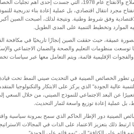
وجاء التحول الاقتصادي الأكبر مع إطلاق سياسة الإصلاح والانفتاح عام 8
فتاح مجرد انتقال اقتصادي، بل عملية إعادة بناء تدريجية للنم
الاقتصادية وفق شروط وطنية. ونتيجة لذلك، أصبحت الصين أكبر
يه الموارد وتخطيط التنمية على المدى الطويل.
صورة عميقة، حيث حققت الصين إنجازًا تاريخيًا في مكافحة الف
ا توسعت منظومات التعليم والصحة والضمان الاجتماعي والإسكان،
الفجوات الإقليمية قائمة، ويتم التعامل معها عبر سياسات تخط
س تطور الخصائص الصينية في التحديث صيني النمط تحت قياد
تنمية عالية الجودة” الذي يركز على الابتكار والتكنولوجيا المت
عبيرًا عن البعد الاجتماعي للنموذج الصيني، من خلال السعي إلى 
، بل عملية إعادة توزيع واسعة لثمار التحديث.
ئص الصينية دور الإطار الحاكم الذي سمح بمرونة سياسية واق
ما ارتبط ذلك بتعزيز الاعتماد على الذات في المجالات الاستراتيج
و قائم على الكثافة” إلى “نمو قائم على الجودة”.