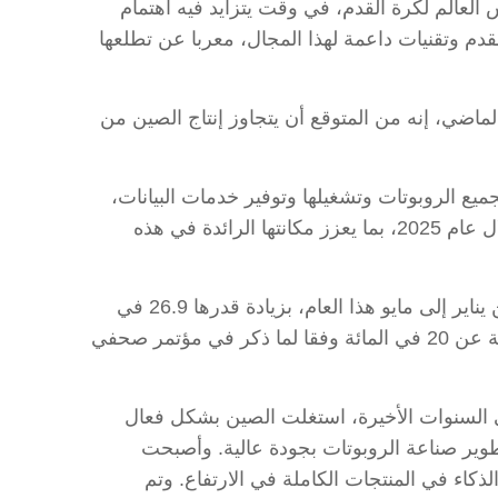
العالم لكرة القدم، في وقت يتزايد فيه اهتمام
دم وتقنيات داعمة لهذا المجال، معربا عن تطلعها
 الماضي، إنه من المتوقع أن يتجاوز إنتاج الصين من
ميع الروبوتات وتشغيلها وتوفير خدمات البيانات،
واستحوذت الصين على نحو 90 في المائة من الشحنات العالمية، مع نمو قوي لأكثر من 330 نوعا من المنتجات خلال عام 2025، بما يعزز مكانتها الرائدة في هذه
وتجاوزت إيرادات الشركات الكبرى في قطاع الروبوتات في الصين 90 مليار يوان (نحو 13 مليار دولار أمريكي) من يناير إلى مايو هذا العام، بزيادة قدرها 26.9 في
المائة بالمقارنة مع نفس الفترة من العام الماضي، فيما تجاوز متوسط النمو السنوي خلال السنوات الخمس الماضية عن 20 في المائة وفقا لما ذكر في مؤتمر صحفي
 في السنوات الأخيرة، استغلت الصين بشكل فعال
طوير صناعة الروبوتات بجودة عالية. وأصبحت
كاء في المنتجات الكاملة في الارتفاع. وتم