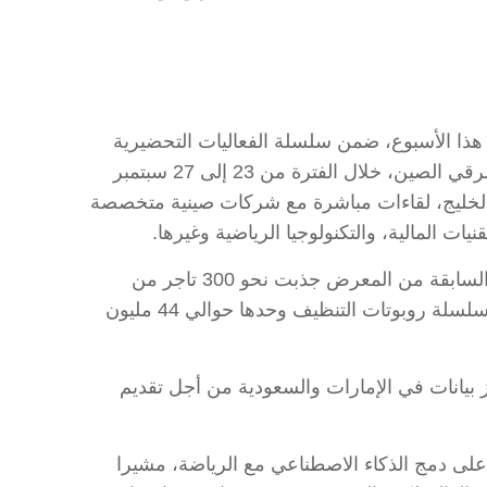
لخليج هذا الأسبوع، ضمن سلسلة الفعاليات التحضيرية
للدورة الخامسة للمعرض العالمي للتجارة الرقمية، المقرر إقامتها في مدينة هانغتشو، حاضرة مقاطعة تشجيانغ بشرقي الصين، خلال الفترة من 23 إلى 27 سبتمبر
ا من دول الخليج، لقاءات مباشرة مع شركات صينية متخصصة
ت المالية، والتكنولوجيا الرياضية وغيرها.
وتعد منطقة الخليج مصدرا دوليا مهما للمشترين في المعرض العالمي للتجارة الرقمية. وذكر المنظمون أن الدورة السابقة من المعرض جذبت نحو 300 تاجر من
منطقة الخليج، وقاربت قيمة المشتريات المبدئية 600 مليون دولار أمريكي، وبلغت قيمة الطلبات الدولية لمنتجات سلسلة روبوتات التنظيف وحدها حوالي 44 مليون
 بيانات في الإمارات والسعودية من أجل تقديم
على دمج الذكاء الاصطناعي مع الرياضة، مشيرا