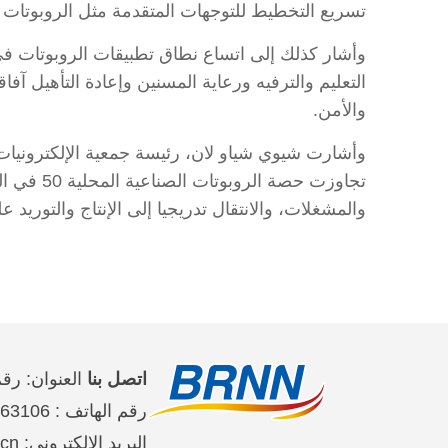
تسريع التخطيط للتوجهات المتقدمة مثل الروبوتات ا
وأشار كذلك إلى اتساع نطاق تطبيقات الروبوتات في
التعليم والترفيه ورعاية المسنين وإعادة التأهيل آ
والأمن.
تجاوزت ح
والمشغلات، والانتقال تدريجيا إلى الإنتاج والتوريد 
اتصل بنا
العنوان: رقم 2 على طريق جين تاي شي حي تشاو يان
رقم الهاتف : 65363106-10-86 、65368220-10-86、65363107-10-86
البريد الإلكتروني: brnn@people.cn