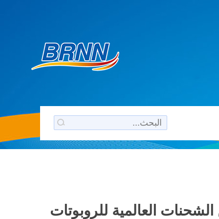
ليج وتستحوذ على 90 في المائة من الشحنات العالمية للروبوتات