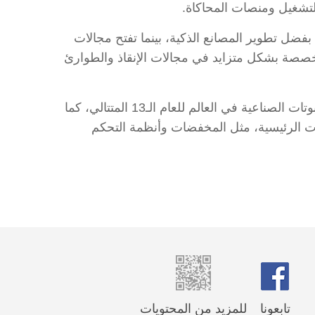
التشغيل ومنصات المحاكاة.
ضل تطوير المصانع الذكية، بينما تفتح مجالات
لمتخصصة بشكل متزايد في مجالات الإنقاذ والطوارئ
وأشارت شيوي شياو لان، رئيسة جمعية الإلكترونيات الصينية، إلى أن الصين حافظت على مكانتها كأكبر سوق للروبوتات الصناعية في العالم للعام الـ13 المتتالي، كما
 في إنتاج المكونات الرئيسية، مثل المخفضات وأنظمة التحكم
تابعونا
للمزيد من المحتويات