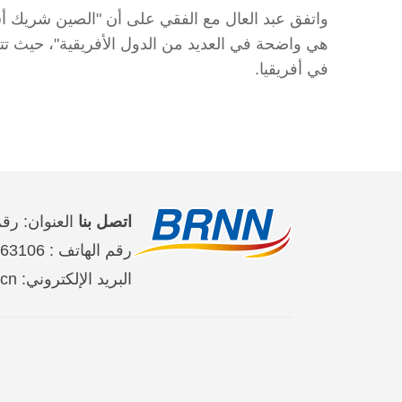
واتفق عبد العال مع الفقي على أن "الصين شريك أساس
هي واضحة في العديد من الدول الأفريقية"، حيث تتش
في أفريقيا.
اتصل بنا
العنوان: رقم 2 على طريق جين تاي شي حي تشاو يان
رقم الهاتف : 65363106-10-86 、65368220-10-86、65363107-10-86
البريد الإلكتروني: brnn@people.cn