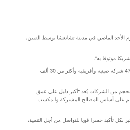
لرابعة يوم الأحد الماضي في مدينة تشانغشا بوسط الصين،
ريكا موثوقا به".
وشهد المعرض، الذي استمرت فعالياته أربعة أيام تحت شعار "الصين وأفريقيا: معا نحو التحديث"، مشاركة نحو 4700 شركة صينية وأفريقية وأكثر من 30 ألف
الحجم من الشركات يُعد "أكبر دليل على عمق
 العالم على أساس المصالح المشتركة والمكسب
بر بكل تأكيد جسرا قويا للتواصل من أجل التنمية،