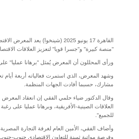
القاهرة 17 يونيو 2025 (شينخوا) 
"منصة كبيرة" و"جسرا قويا" لتعزيز العلاقات الاقت
ورأى المحللون أن المعرض يُمثل "برهانا عمليا" على ر
مشارك، حسبما أفادت الجهات المنظمة.
وقال الدكتور ضياء حلمي الفقي إن انعقاد المعرض ا
العلاقات الصينية-الأفريقية، وبرهانا عمليا على رغ
للجميع".
وأضاف الفقي، الأمين العام لغرفة التجارة المصرية ا
وفرصة مواتية ثمينة للتعاون الاقتصادي جنوب-جنوب