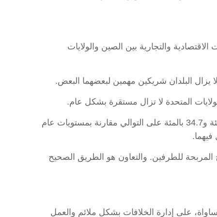
علاقات الاقتصادية والتجارية بين الصين والولايات
ا يزال البلدان شريكين مهمين لبعضهما البعض.
لولايات المتحدة لا تزال مستقرة بشكل عام.
وبحسب الوزير، فقد ارتفع حجم تجارة السلع والخدمات بين الصين والولايات المتحدة في عام 2024 بنسبة 18 بالمئة و34.7 بالمئة على التوالي مقارنة بمستويات عام
ائج المربحة للطرفين. والتعاون هو الطريق الصحيح
مساواة، على إدارة الخلافات بشكل ملائم والعمل