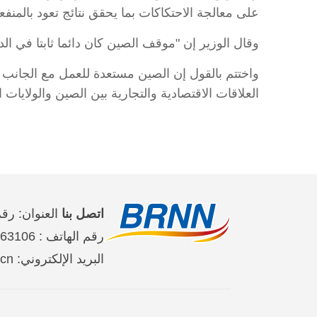
على معالجة الاحتكاكات بما يحقق نتائج تعود بالمنفعة 
وقال الوزير إن "موقف الصين كان دائما ثابتا في ال
واختتم بالقول إن الصين مستعدة للعمل مع الجانب ال
العلاقات الاقتصادية والتجارية بين الصين والولايات
اتصل بنا
العنوان: رقم 2 على طريق جين تاي شي حي تشاو يان
رقم الهاتف : 65363106-10-86 、65368220-10-86、65363107-10-86
البريد الإلكتروني: brnn@people.cn