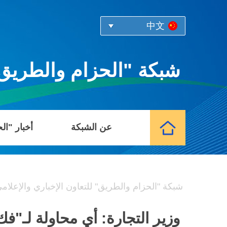
中文
شبكة "الحزام والطريق" 
عن الشبكة
أخبار "ال
شبكة "الحزام والطريق" للتعاون الإخباري والإعلام
وزير التجارة: أي محاولة لـ"ف