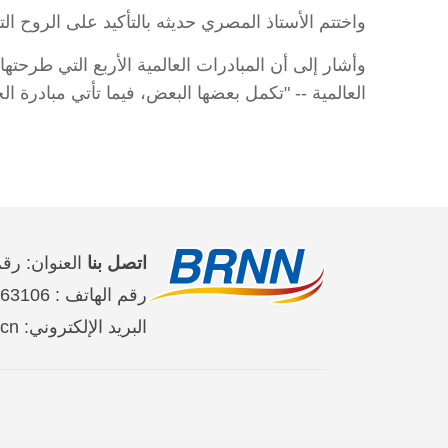
واختتم الأستاذ المصري حديثه بالتأكيد على الروح التع
وأشار إلى أن المبادرات العالمية الأربع التي طرحتها
العالمية -- "تكمل بعضها البعض، فيما تأتي مبادرة 
اتصل بنا
العنوان: رقم 2 على طريق جين تاي شي حي تشاو يان
رقم الهاتف : 65363106-10-86 、65368220-10-86、65363107-10-86
البريد الإلكتروني: brnn@people.cn