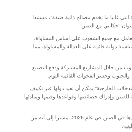
التي غالبا ما تخدم مصالح ذاتية ضيقة"، مستندا
وان "حكايتي مع الصين".
 تتعامل مع جميع الشعوب على أساس المساواة،
ياسية دولية قائمة على العدالة والمساواة، مما
لجنوب من خلال المشاريع المشتركة ودفع التصنيع
 والجنوب وجسر الفجوات القائمة اليوم.
خلات الخارجية" يمكن أن تفيد دولها عبر تكييف
ية للصين وإدراك خصائصها وقواعدها وقيمها ومبادئها
وتوقع استاذ الفلسفة المصري تعاون أقوى بين الدول العربية والصين خلال القمة الصينية-العربية الثانية المقرر عقدها في الصين في عام 2026، مشيرا إلى أنه من
نية.