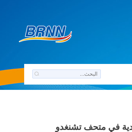
ليدية في متحف تشنغدو