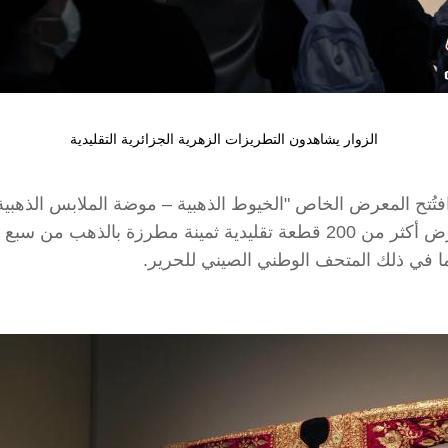
الزوار يشاهدون التطريزات الزهرية الجزائرية التقليدية
ة أونلاين/ افتُتح المعرض الخاص "الخيوط الذهبية – موضة الملابس ا
متحف تشنغدو يوم 30 نوفمبر الماضي. ويضم المعرض أكثر من 200 قطعة تقلي
 في ذلك المتحف الوطني الصيني للحرير.