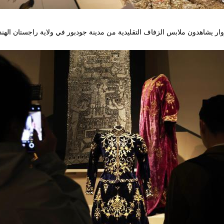
وار يشاهدون ملابس الزفاف التقليدية من مدينة جودبور في ولاية راجستان الهند