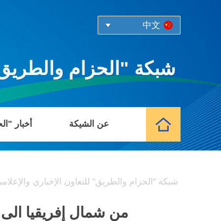
中文
شبكة "الحزام والطريق" 
عن الشيكة
أخبار "ال
شبكة "الحزام والطريق" للتعاون الإخباري والإعلام
من شمال إفريقيا الى ش