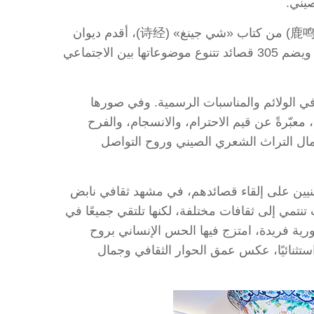
صيني.
افتُتحت الندوة الشعرية المنعقدة في جامعة بكين للمعلمين بإلقاء مجموعة من الطلبة الصينيين قصيدة «لو مينغ» (鹿鸣) من كتاب «شي جينغ» (诗经)، أقدم ديوان
شعري صيني محفوظ، والذي يعود تاريخه إلى الفترة الممتدة بين القرن الحادي عشر والقرن السادس قبل الميلاد، ويضم 305 قصائد تتنوع موضوعاتها بين الاجتماعي
 في الولائم والمناسبات الرسمية. وفي صورها
معبّرةً عن قيم الاحترام، والانسجام، والفرح
جمال التراث الشعري الصيني وروح التواصل
صينيين على إلقاء قصائدهم، في مشهد ثقافي نابض
 تنتمي إلى ثقافات مختلفة، لكنها تلتقي جميعًا في
رية فريدة، امتزج فيها الحس الإنساني بروح
استثنائيًا، عكس عمق الحوار الثقافي وجمال