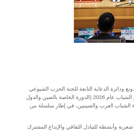
دونغ ودائرة الدعاية التابعة للجنة الحزب الشيوعي
الصيني بمدينة بكين، شاركتُ في بكين يوم 15 مايو في جانب من الأنشطة المنظمة ضمن "المهرجان الدولي لشعر الشباب عام 2026 (الدورة الخاصة بالصين والدول
ين، بمشاركة نخبة من الشعراء الشباب العرب والصينيين، في إطار سلسلة من
شعرية وأنشطة للتبادل الثقافي والإبداع المشترك