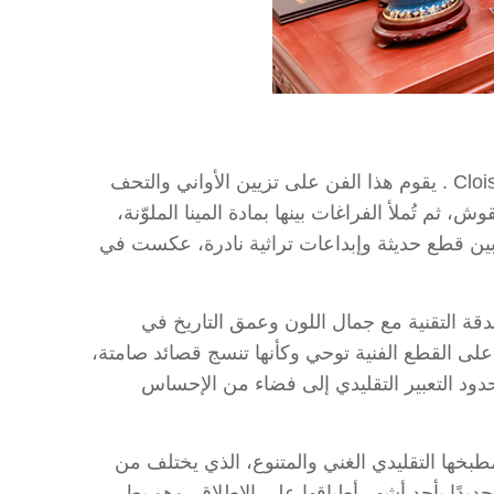
توجّهنا بعد ذلك إلى مصنع بكين للمينا، أحد أبرز الفنون الصينية التقليدية العريقة، والمعروف بالإنجليزية باسم Cloisonné . يقوم هذا الفن على تزيين الأواني والتحف
ثم تُملأ الفراغات بينها بمادة المينا الملوّنة،
بين قطع حديثة وإبداعات تراثية نادرة، عكست في
دقة التقنية مع جمال اللون وعمق التاريخ في
على القطع الفنية توحي وكأنها تنسج قصائد صامتة،
حدود التعبير التقليدي إلى فضاء من الإحساس
بخها التقليدي الغني والمتنوع، الذي يختلف من
ديدًا بأحد أشهر أطباقها على الإطلاق، وهو بط