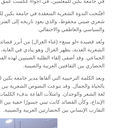
في جامعة بكين للمعلمين، في أجواء عكست عمق الحو
والسياسي والعاطفي والاحتفالي.
وتُعد قصيدة «لو مينغ» (غناء الغزال) من أبرز قصائ
الشعرية العذبة، يظهر الغزال وهو ينادي في الغابة،
الجماعي. وقد أضفى إلقاء الطلبة الصينيين لهذه ال
الحضاري بين الثقافتين العربية والصينية.
وبعد الكلمة الترحيبية التي ألقاها مدير جامعة بكي
بالحياة والجمال. وقد تنوعت النصوص الشعرية بين الر
لغة الشعر والوجدان. وامتلأت القاعة بدفء الكلمات
الإبداع، وكأن القصائد كانت تبني جسورًا خفية بين ا
التقارب الإنساني بين الحضارتين العربية والصينية.