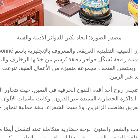
مصدر الصورة: اتحاد بكين للدوائر الأدبية والفنية
ية رفيعة تُشكّل حواجز دقيقة تُرسم من خلالها الزخارف والنقوش، 
ئي. ويحتضن المتحف مجموعة متميزة من الأعمال الفنية، تنوعت 
د عبر الزمن.
 تتجلى روح أحد أقدم الفنون الحرفية في الصين، حيث تتجاور ال
لذاكرة الحضارية الممتدة عبر القرون. وكانت تناغمات الألوان 
عريق يخاطب الزائرين، ولا سيما الشعراء، بلغة جمالية تتجاوز 
دب والشعر والفنون، لوحة حضارية متكاملة تمتد لتشمل أيضًا مط
قافية للشعب الصيني. وفي هذا السياق، تشتهر العاصمة بكين تح