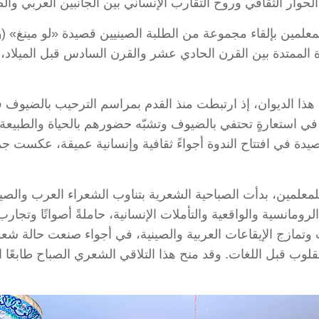
ار الثقافي وروح التقارب الإنساني بين الجانبين العربي وال
د هذا الديوان، إذ ارتبطت منذ القدم بمراسم الترحيب بالضيوف
 في استعارةٍ تحتفي بالضيوف وتشبّه حضورهم بالحياة والطبيعة، 
قصيدة في افتتاح الندوة أجواءً ثقافية وإنسانية عميقة، عكست 
ن للمعلمين، بدأت الصباحية الشعرية بتناوب الشعراء العرب وال
ومانسية والواقعية والتأملات الإنسانية، حاملةً أصواتًا وتجارب
 وتمازج الإيقاعات العربية والصينية، في أجواء صنعت حالة شعو
لقلوب قبل اللغات. وقد منح هذا التلاقي الشعري الصباح طابعًا 