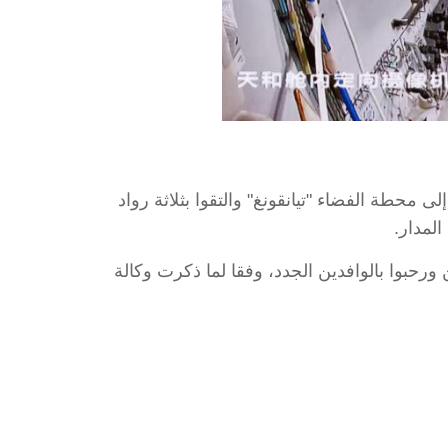
مايو 2026 (شينخوا) دخل رواد الفضاء الثلاثة الذين كانوا على متن المركبة الفضائية الصينية "شنتشو-23"، إلى محطة الفضاء "تيانقونغ" والتقوا بثلاثة رواد
المدار.
في الساعة 5:13 صباح اليوم الاثنين بتوقيت بكين ورحبوا بالوافدين الجدد، وفقا لما ذكرت وكالة