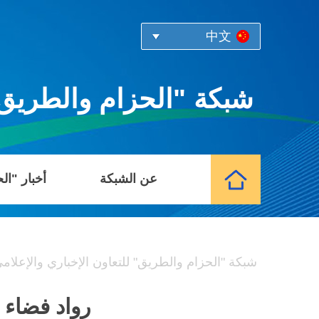
中文
شبكة "الحزام والطريق" 
عن الشبكة
أخبار "ال
شبكة "الحزام والطريق" للتعاون الإخباري والإعلام
رواد فضاء "شنتشو-23" يدخلون 