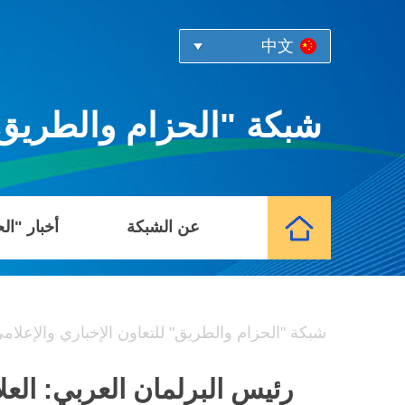
中文
شبكة "الحزام والطريق" 
عن الشبكة
أخبار "ال
شبكة "الحزام والطريق" للتعاون الإخباري والإعلام
رئيس البرلمان العربي: العل