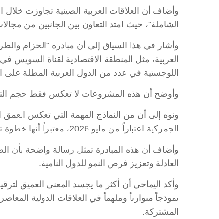
وأضاف أن العلاقات العربية الصينية تجاوزت خلال الس
الشاملة"، حيث امتد التعاون بين الجانبين من مجالات
وأشار في هذا السياق إلى أن مبادرة "الحزام والط
العربية، مثل المنطقة الاقتصادية لقناة السويس ف
اللوجستية في عدد من الدول العربية المطلة على الب
وأوضح أن هذه المشروعات لا تعكس فقط حجم التعاون 
الجمركية اعتباراً من مايو 2026، معتبراً أنها خطوة تحمل دلالات سياسية وتنموية بالغة الأهمية، خاصة أنها شملت جميع الدول العربية المنتمية إلى القارة الأفريقية.
وأضاف أن هذه المبادرة تمثل رسالة واضحة بأن الصين
العادلة وتعزيز فرص النمو للدول النامية.
وأكد اليماحي أن أكثر ما يجسد المعنى العميق لترقية
نموذجاً متوازناً وملهماً في العلاقات الدولية الم
المشتركة.