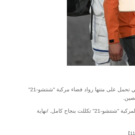
جيوتشيوان 29 مايو 2026 (شينخوا) هبطت اليوم (الجمعة) كبسولة العودة لمركبة الفضاء الصينية "شنتشو-22"، والتي تحمل على متنها رواد فضاء مركبة "شنتشو-21"
لصين.
وذكرت وكالة الفضاء المأهول الصينية أن رواد الفضاء الثلاثة في حالة صحية جيدة، مشيرة إلى أن المهمة الفضائية لمركبة "شنتشو-21" تكللت بنجاح كامل. /نهاية