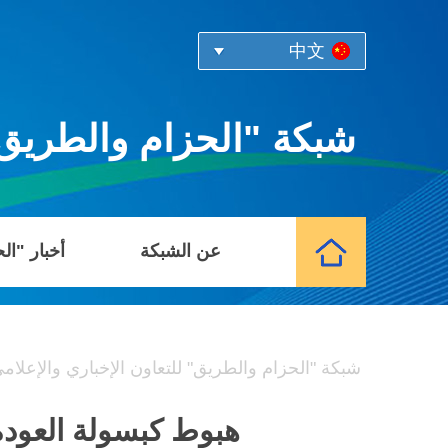
中文
شبكة "الحزام والطريق" 
عن الشبكة
أخبار "ال
شبكة "الحزام والطريق" للتعاون الإخباري والإعلام
هبوط كبسولة العودة لمركبة "شنتشو-22"