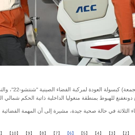
ونغفنغ للهبوط بمنطقة منغوليا الداخلية ذاتية الحكم شمالي ا
【11】
【10】
【9】
【8】
【7】
【6】
【5】
【4】
【3】
【2】