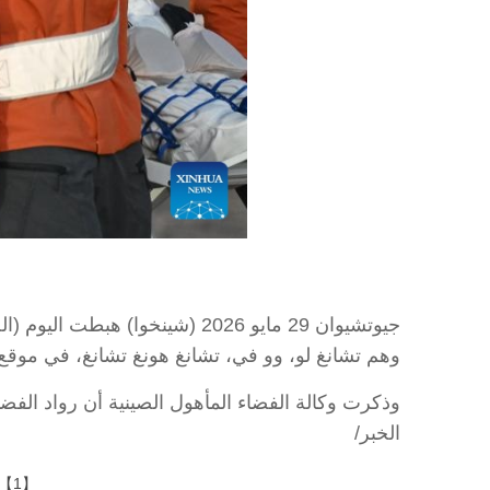
وهم تشانغ لو، وو في، تشانغ هونغ تشانغ، في موقع د
الخبر/
【1】