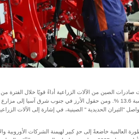
/ سجّلت صادرات الصين من الآلات الزراعية أداءً قويًا خلال الفترة م
التراكمية 33.651 مليار يوان، محققةً نموًا سنويًا بنسبة 13.6 %. ومن حقول الأرز في
ل "الثيران الحديدية " الصينية، في إشارة إلى الآلات الزراع
 العالمية خاضعةً إلى حدٍ كبير لهيمنة الشركات الأوروبية والأم