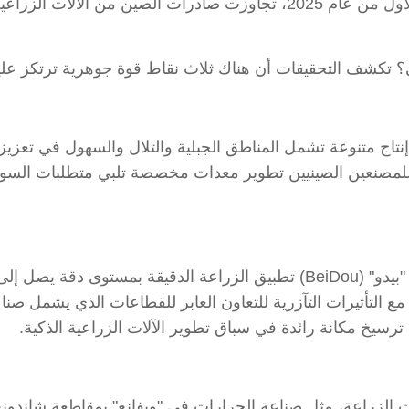
نجحت في تحقيق قفزة نوعية. ومع حلول النصف الأول من عام 2025، تجاوزت صا
 تكشف التحقيقات أن هناك ثلاث نقاط قوة جوهرية ترتكز عليها 
اج متنوعة تشمل المناطق الجبلية والتلال والسهول في تعزيز 
يتيح للمصنعين الصينيين تطوير معدات مخصصة تلبي متطلبات ال
تتيح الجرارات عالية القدرة والمزودة بنظام الملاحة "بيدو" (BeiDou) تطبيق الزرا
ع التأثيرات التآزرية للتعاون العابر للقطاعات الذي يشمل صنا
 ترسيخ مكانة رائدة في سباق تطوير الآلات الزراعية الذكية.
الزراعة، مثل صناعة الجرارات في "ويفانغ" بمقاطعة شاندونغ