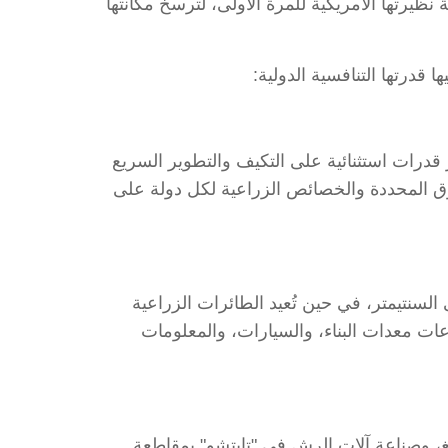
درات الصين من الآلات الزراعية نظيرتها الأمريكية للمرة الأولى، لترسخ مكانتها
قدرتها التنافسية الدولية:
قدرات استثنائية على التكيف والتطوير السريع
سوق المحددة والخصائص الزراعية لكل دولة على
عة الدقيقة بمستوى دقة يصل إلى السنتيمتر، في حين تُعيد الطائرات الزراعية
عات معدات البناء، والسيارات، والمعلومات
، وصناعة آلات الرش في "تايتشو" بمقاطعة