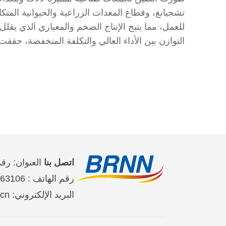
تشجيانغ، وقطاع المعدات الزراعية والحيوانية المت
للعمل، مما يتيح الإنتاج الضخم والمعياري الذي يقل
التوازن بين الأداء العالي والتكلفة المنخفضة، حققت 
اتصل بنا
العنوان: رقم 2 على طريق جين تاي شي حي تشاو يان
رقم الهاتف : 65363106-10-86 、65368220-10-86、65363107-10-86
البريد الإلكتروني: brnn@people.cn