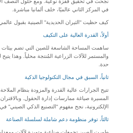
في المركز الثاني عالميًا، خلف ألمانيا مباشرة.
كيف حظيت "الثيران الحديدية" الصينية بقبول عالمي؟
أولاً، القدرة العالية على التكيف
ساهمت المساحة الشاسعة للصين التي تضم بيئات إنت
والمستمر للآلات الزراعية المُنتجة محلياً. وهذا 
حدة.
ثانياً، السبق في مجال التكنولوجيا الذكية
المسيرة صياغة ممارسات إدارة الحقول. وبالاقتران م
الإلكترونية، نجح مفهوم "التصنيع الذكي الصيني" في
ثالثاً، توفر منظومة دعم شاملة لسلسلة الصناعة
طورت الصين تجمعات صناعية متميزة لآلات ومعدات 