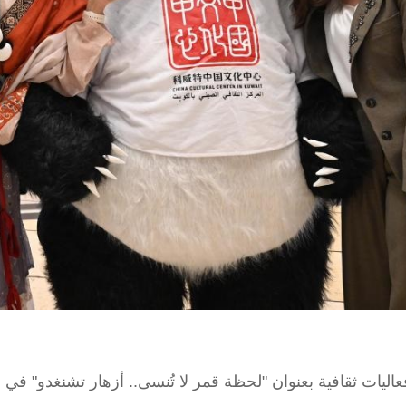
 أُقيمت سلسلة فعاليات ثقافية بعنوان "لحظة قمر لا تُنسى.. أزهار تشنغدو