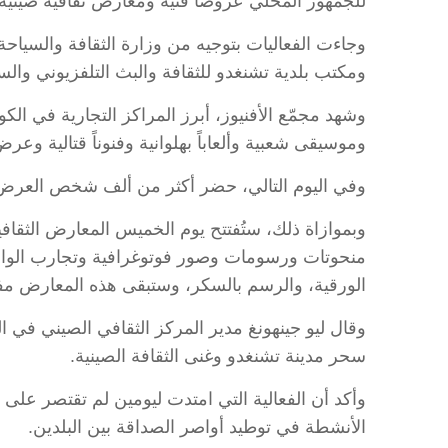
للجمهور المحلي عروضا فنية ومعارض ثقافية صينية.
وجاءت الفعاليات بتوجيه من وزارة الثقافة والسياح
ومكتب بلدية تشنغدو للثقافة والبث التلفزيوني والس
وشهد مجمّع الأفنيوز، أبرز المراكز التجارية في الك
وموسيقى شعبية وألعاباً بهلوانية وفنوناً قتالية 
وفي اليوم التالي، حضر أكثر من ألف شخص العرض الر
وبموازاة ذلك، ستُفتتح يوم الخميس المعارض الثقاف
منحوتات ورسومات وصور فوتوغرافية وتجارب الواقع
الورقية، والرسم بالسكر، وستبقى هذه المعارض مفتوحة أمام ا
وقال ليو جينهونغ مدير المركز الثقافي الصيني في ال
سحر مدينة تشنغدو وغنى الثقافة الصينية.
وأكد أن الفعالية التي امتدت ليومين لم تقتصر على ت
الأنشطة في توطيد أواصر الصداقة بين البلدين.