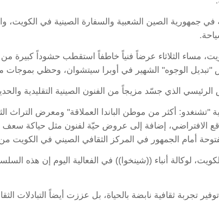
ة في جمهورية الصين الشعبية والسفارة الصينية في الكويت، و
ياحة.
ويت، مساء الثلاثاء عرضاً فنياً خاطفاً استقطب حشوداً كبيرة م
وعرض "تبديل الوجوه" الشهير في أوبرا سيتشوان، وحظي بموجات م
ئيسي الذي جسّد مزيجاً من الفنون الصينية التقليدية والحديث
ية "تشنغدو: أكثر من موطن الباندا العملاقة" ومعرض التراث 
 الافتراضي، إضافة إلى عروض حيّة لفنون مثل حياكة سعف ال
لجمهور في المركز الثقافي الصيني في الكويت من 18 سبتمبر حتى 17 أكتوبر
كويت، لوكالة أنباء ((شينخوا)) في الفعالية اليوم إن هذه السل
وفير تجربة ثقافية نابضة بالحياة، بل عززت أيضاً التبادلات الث